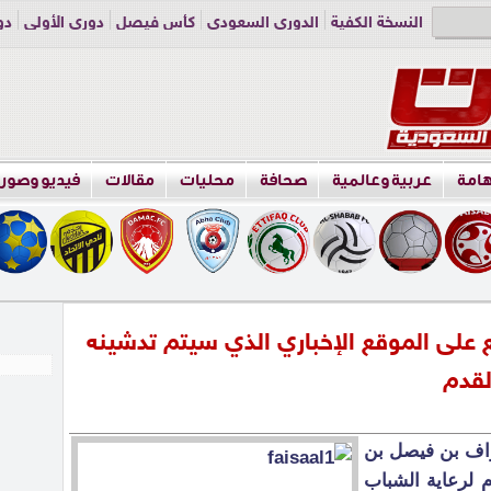
النسخة الكفية
الدوري السعودي
كأس فيصل
دوري الأولى
دو
دوري الناشئين
راسلنا
اعلن معنا
هامة
عربية وعالمية
صحافة
محليات
مقالات
فيديو وصور
 على الموقع الإخباري الذي سيتم تدشينه
لقدم
واف بن فيصل بن
م لرعاية الشباب