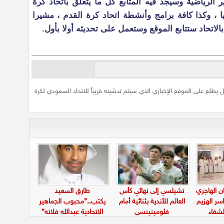
ير الرياضية وسيجد فيه المتابع كل ما يتعلق باتحاد كرة
ا ، وكذا كافة برامج وأنشطة اتحاد كرة القدم ، مشيرا
الاتحاد ستتابع الموقع وستعمل على تحديثه أولا بأول.
يطلع على الموقع الإخباري الذي سيتم تدشينه قريباً للاتحاد السعودي لكرة
ن الهاجري
تشيلسي إلى نهائي كأس
طارق السعيد
سر الهزيم
العالم للأندية بثنائية أمام
يكتب..”محبوب الجماهير
لشفاء
فلومينينسي
الاتحادية عبدالله فلاته”