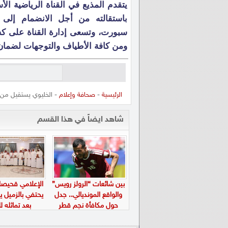
يتقدم المذيع في القناة الرياضية الأ
باستقالته
من أجل الانضمام إلى ال
سبورت، وتسعى إدارة القناة على ك
ومن كافة الأطياف والتوجهات لضمان
الرئيسية
-
صحافة وإعلام
- الخليوي يستقيل من إ
شاهد ايضاً في هذا القسم
بين شائعات “الرولز رويس”
الإعلامي قحيصا
والواقع المونديالي.. جدل
يحتفي بالزميل يا
حول مكافأة نجم قطر
بعد تماثله ل