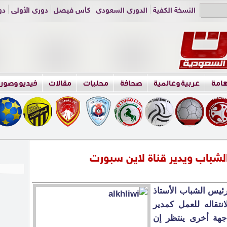
النسخة الكفية
الدوري السعودي
كأس فيصل
دوري الأولى
دو
دوري الناشئين
راسلنا
اعلن معنا
هامة
عربية وعالمية
صحافة
محليات
مقالات
فيديو وصور
لشباب ويدير قناة لاين سبورت
رئيس الشباب الأستاذ
تقاله للعمل كمدير
جهة أخرى ينتظر إن