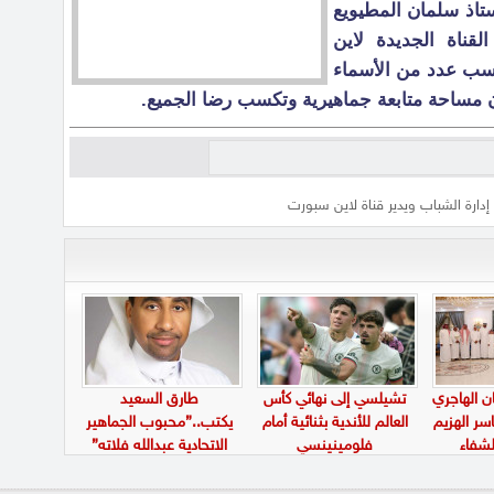
ستاذ سلمان المطيويع
قناة الجديدة لاين
سب عدد من الأسماء
 مساحة متابعة جماهيرية
وتكسب رضا الجميع.
دارة الشباب ويدير قناة لاين سبورت
ن الهاجري
تشيلسي إلى نهائي كأس
طارق السعيد
سر الهزيم
العالم للأندية بثنائية أمام
يكتب..”محبوب الجماهير
لشفاء
فلومينينسي
الاتحادية عبدالله فلاته”