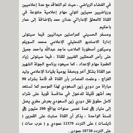
في الفضاء الرياضي ، حيث تم التعاقد مع عدة إعلاميين
ورياضيين مميزين لتولي مهام إعلامية متنوعة في
القناة كالمعلق الإماراتي عدنان حمد بالإضافة إلى عمار
باحكيم
ومسفر الحسيني كمراسلين ميدانيين فيما سيتولى
إدارة الاستديو التحليلي الإعلامي محمد السويلم
وسيكون أسطورة الملاعب ماجد عبدالله واحمد جميل
على رأس المحللين الفنيين للقناة ، فيما سيتولى زياد
الطمرة مهام الإعداد ، كما سيعود برنامج الجولة الشهير
عبر القناة بشكل آخر وبصفة يومية بقيادة الإعلامي وليد
الفراج ، وعلمت المصادر بأن القناة قد قامة بشراء 90
مباراة من دوري زين السعودي لهذا الموسم كما تستعد
بعد أشهر قليلة للدخول في منافسة قوية على شراء
كامل حقوق نقل دوري زين السعودي بعرض مغري يصل
إلى مليار ريال لمدة خمس سنوات بواقع 200 مليون ريال
للسنة الواحدة ، يذكر أن القناة ستبث على القمرين (
نايلسات ) على التردد 12379 عمودي و ( عرب سات )
على التردد 10730 عمودي .