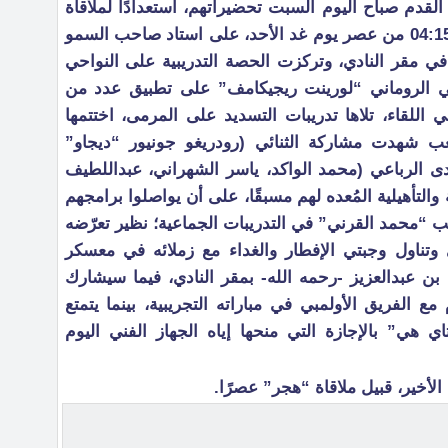
القدم صباح اليوم السبت تحضيراتهم، استعدادًا لملاقاة
نظيرهم “هجر” وديًا، عند الساعة الـ04:15 من عصر يوم غد الأحد، على استاد صاحب السمو
في مقر النادي، وتركزت الحصة التدريبية على النواحي
ني الروماني “لورينت ريجيكامف” على تطبيق عدد من
في اللقاء، تلاها تدريبات التسديد على المرمى، اختتمها
 شهدت مشاركة الثنائي (رودريغو جونيور “ديجاو”
دى الرباعي (محمد الواكد، ياسر الشهراني، عبداللطيف
ة والتأهيلية المُعده لهم مسبقًا، على أن يواصلوا برامجهم
 “محمد القرني” في التدريبات الجماعية؛ نظير تعرّضه
ي وتناول وجبتي الإفطار والغداء مع زملائه في معسكر
ن عبدالعزيز -رحمه الله- بمقر النادي، فيما سيشارك
 الفريق الأولمبي في مباراته التجريبية، بينما يتمتع
 هي” بالإجازة التي منحها إياه الجهاز الفني اليوم
لأخير، قبيل ملاقاة “هجر” عصرًا.