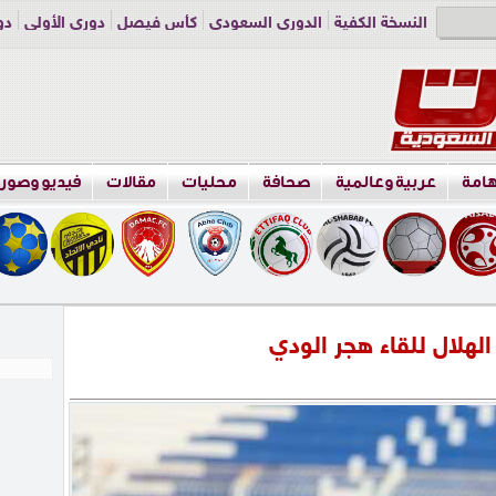
النسخة الكفية
الدوري السعودي
كأس فيصل
دوري الأولى
دو
دوري الناشئين
راسلنا
اعلن معنا
هامة
عربية وعالمية
صحافة
محليات
مقالات
فيديو وصور
الهلال للقاء هجر الودي