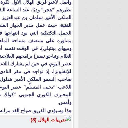
واصل لاعبو فريق الهلال الأول لكرة 
الملكي الأمير سلمان بن عبدالعزيز 
الفنية، حيث عمل مدير الجهاز الف
الجمل التكتيكية التي يود انتهاجها 
بمناورة على منتصف مساحة الملعب
وميهاي بينتيلي)، في الوقت نفسه أ
الغنّام وتياجو نيفيز) برامجهم العلاجي
عصر اليوم، في حين لم يشارك اللاعب
للإنفلونزا، إذ تواجد في مقر الناد
صاحب السمو الملكي الأمير هذلول ب
اللاعب “يحيى المسلّم” عصر اليوم مع
المحترف الكوري الجنوبي “كواك تاي
وأمس.
هذا وسيؤدي الفريق صباح الغد مرانه ا