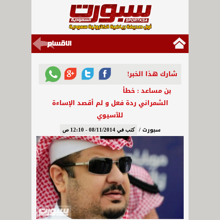
شارك هذا الخبر!
بن مساعد : خطأ
الشمراني ردة فعل و لم أقصد الإساءة
للآسيوي
سبورت /
كتب في 08/11/2014 - 12:10 ص