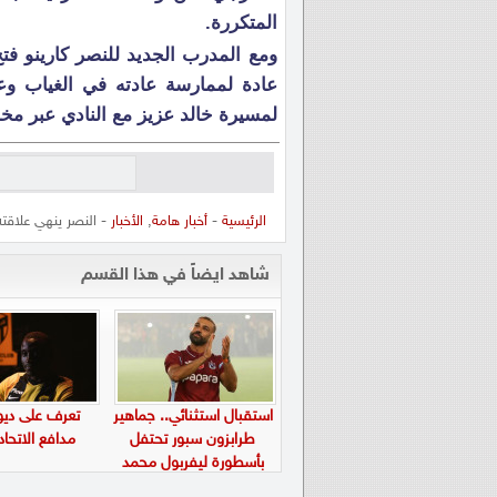
المتكررة.
ومع المدرب الجديد للنصر كارينو فت
عادة لممارسة عادته في الغياب وع
لمسيرة خالد عزيز مع النادي عبر مخال
الرئيسية
-
أخبار هامة
,
الأخبار
- النصر ينهي علاقته
شاهد ايضاً في هذا القسم
استقبال استثنائي.. جماهير
تعرف على ديو
طرابزون سبور تحتفل
مدافع الاتحاد
بأسطورة ليفربول محمد
صلاح في “بابارا بارك”