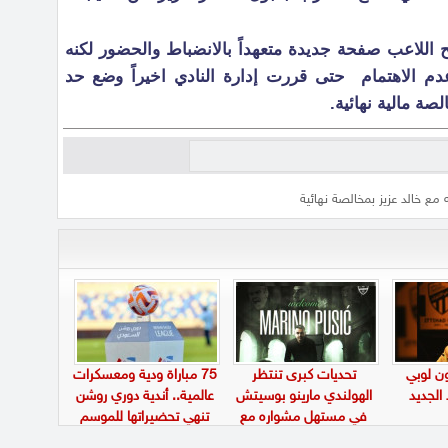
ح اللاعب صفحة جديدة متعهداً بالانضباط والحضور لكنه
دم الاهتمام حتى قررت إدارة النادي اخيراً وضع حد
صة مالية نهائية.
 مع خالد عزيز بمخالصة نهائية
ن لوبي
تحديات كبرى تنتظر
75 مباراة ودية ومعسكرات
 الجديد
الهولندي مارينو بوسيتش
عالمية.. أندية دوري روشن
في مستهل مشواره مع
تنهي تحضيراتها للموسم
الأهلي
الجديد