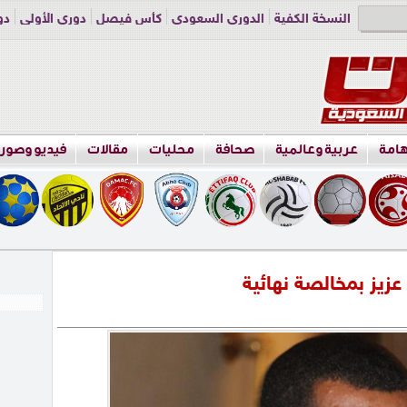
النسخة الكفية
الدوري السعودي
كأس فيصل
دوري الأولى
دو
دوري الناشئين
راسلنا
اعلن معنا
هامة
عربية وعالمية
صحافة
محليات
مقالات
فيديو وصور
عزيز بمخالصة نهائية