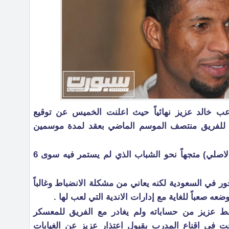
عب خالد عزيز نهائياً حيث اعلنت الخميس عن توقيع
اء للفريق منتصف الموسم الماضي بعقد لمدة موسمين
وكان عزيز قد غادر الهلال ( فريقه الاصلي) متجهاً نحو الشباب الذي لم يستمر فيه سوى 6
ور في السعودية لكنه يعاني من مشكلة الانضباط وغالباً
ه صعباً للغاية مع إدارات الاندية التي لعب لها .
 عزيز من حساباته ولم يغادر مع الفريق للمعسكر
في اقناع المدرب بقبول اعتذار عزيز عن الغيابات