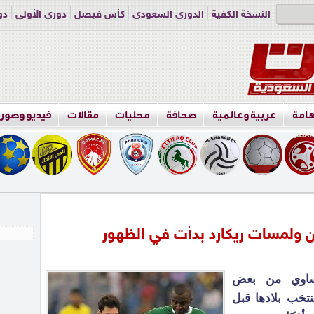
النسخة الكفية
الدوري السعودي
كأس فيصل
دوري الأولى
دو
دوري الناشئين
راسلنا
اعلن معنا
هامة
عربية وعالمية
صحافة
محليات
مقالات
فيديو وصور
ن ولمسات ريكارد بدأت في الظهور
ساوي من بعض
تخب بلادها قبل