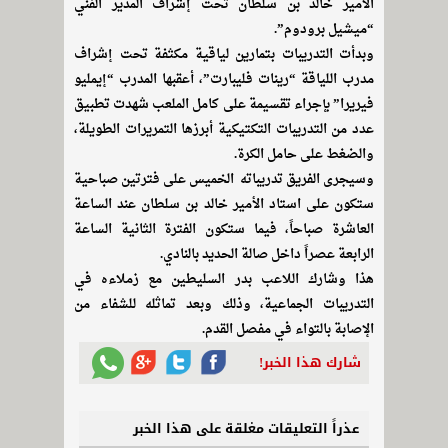
الأمير خالد بن سلطان تحت إشراف المدير الفني
“ميشيل برودوم”.
وبدأت التدريبات بتمارين لياقية مكثفة تحت إشراف
مدرب اللياقة “رينات فليبارت”، أعقبها المدرب “إيمليو
فيريرا” بإجراء تقسيمة على كامل الملعب شهدت تطبيق
عدد من التدريبات التكتيكية أبرزها التمريرات الطويلة،
والضغط على حامل الكرة.
وسيجرى الفريق تدريباته الخميس على فترتين صباحية
ستكون على استاد الأمير خالد بن سلطان عند الساعة
العاشرة صباحاً، فيما ستكون الفترة الثانية الساعة
الرابعة عصراً داخل صالة الحديد بالنادي.
هذا وشارك اللاعب بدر السليطين مع زملاءه في
التدريبات الجماعية، وذلك وبعد تماثله للشفاء من
الإصابة بالتواء في مفصل القدم.
شارك هذا الخبر!
عذراً التعليقات مغلقة على هذا الخبر