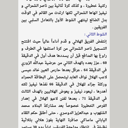
ركنية خطيرة ، و كذلك كرة ثنائية بين ناصر الشمراني و
نيفيز انهاها الشمراني لكنها ارتدت من القائم في الوقت
بدل الضائع لينتهي الشوط الأول بالتعادل السلبي بين
الفريقين .
الشوط الثاني :
إنتفض الفريق الهلالي و قدم أداءاً عالياً حيث افتتح
التسجيل ناصر الشمراني من كرة استلمها في الطرف و
راوغ بها المدافع قبل أن يسددها هدف أول في الدقيقة
60 ، عزز بعده بالهدف الثاني من عرضية عبدالله الزوري
في الدقيقة 64 ، عرقل بعدها حارس العين خالد عيسى
لاعب الهلال نواف العابد ليتحصل على البطاقة الحمراء
وركلة جزاء للهلال في الدقيقة 66 نفذها نيفيز لكنه
أهدرها ، ليعود نيفيز و يعوض الهلاليين بالهدف الثالث
في الدقيقة 71 ، بعدها تفنن لاعبو الهلال في إهدار
الفرص الخطيرة خصوصاً بعد مشاركة البدلاء محمد
الشلهوب و عبدالعزيز الدوسري ، حتى أطلق حكم اللقاء
الياباني ماساكي صافرة النهاية بفوز هلالي بثلاثية
نظيفة في إنتظار مواجهة الفريقين إياباً يوم 30 سبتمبر