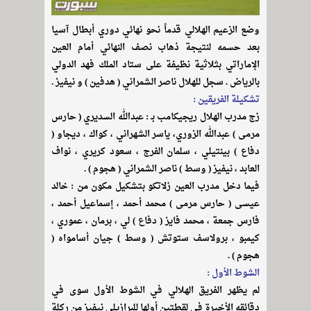
وضع الزعيم الهلالي قدماً نحو نهائي دوري أبطال آسيا
بعد حسمه لنتيجة ذهاب نصف النهائي أمام العين
الإماراتي بثلاثية نظيفة على ستاد الملك فهد الدولي
بالرياض . سجل للهلال ناصر الشمراني ( هدفين ) و نيفيز .
تشكيلة الفريقين :
زج مدرب الهلال ريجيكامب بـ : عبدالله السديري ( حارس
مرمى ) عبدالله الزوري، ياسر الشهراني ، كواك ، ديجاو (
دفاع ) بينتيلي ، سلمان الفرج ، سعود كريري ، نواف
العابد ، نيفيز ( وسط ) ناصر الشمراني ( هجوم ) .
فيما دخل مدرب العين زلاتكو بتشكيل مكون من : خالد
عيسى ( حارس مرمى ) محمد أحمد ، إسماعيل أحمد ،
فارس جمعة ، محمد فايز ( دفاع ) لي ، برمان ، عموري ،
كيمبو ، برولاسف ستوتش ( وسط ) جيان أسامواه (
هجوم ) .
الشوط الأول :
لم يظهر الفريق الهلالي في الشوط الأول سوى في
دقائقه الأخيرة في لقطتين أولها للبرازيلي نيفيز من ركلة