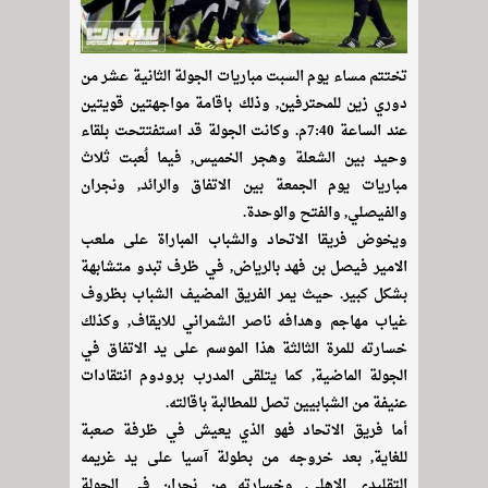
تختتم مساء يوم السبت مباريات الجولة الثانية عشر من
دوري زين للمحترفين, وذلك باقامة مواجهتين قويتين
عند الساعة 7:40م. وكانت الجولة قد استفتتحت بلقاء
وحيد بين الشعلة وهجر الخميس, فيما لُعبت ثلاث
مباريات يوم الجمعة بين الاتفاق والرائد, ونجران
والفيصلي, والفتح والوحدة.
ويخوض فريقا الاتحاد والشباب المباراة على ملعب
الامير فيصل بن فهد بالرياض, في ظرف تبدو متشابهة
بشكل كبير. حيث يمر الفريق المضيف الشباب بظروف
غياب مهاجم وهدافه ناصر الشمراني للايقاف, وكذلك
خسارته للمرة الثالثة هذا الموسم على يد الاتفاق في
الجولة الماضية, كما يتلقى المدرب برودوم انتقادات
عنيفة من الشبابيين تصل للمطالبة باقالته.
أما فريق الاتحاد فهو الذي يعيش في ظرفة صعبة
للغاية, بعد خروجه من بطولة آسيا على يد غريمه
التقليدي الاهلي, وخسارته من نجران في الجولة