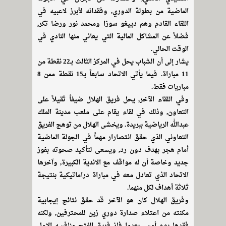
الماضية من بطولة الدوري, وفقدانه لأبرز لاعبيه في
اللقاء القادم وهم دييغو سوزا ومحمد نور ورضا تكر,
فضلاً عن المشاكل المالية التي يعاني منها النادي في
الوقت الحالي.
يشار إلى أن الشباب يحل في المركز الثالث بـ22 نقطة من
11 مباراة. فيما يأتي الاتحاد سابعاً بـ15 نقطة ممن 8
مباريات فقط.
وفي اللقاء الآخر, يحل فريق الهلال ضيفاً ثقيلاً على
التعاون, وذلك في لقاء يقام على ملعب مدينة الملك
عبدالله الرياضية ببريدة. ويخشى الهلال من توهج الفريق
التعاوني الذي حقق انتصارار مهماً في الجولة الماضية
أمام هجر بهدف دون رد, ويسعى لتأكيد صحوته بفوز
جديد وخاصة أن له مواقف مع الاندية الكبيرة, وآخرها
الاتحاد الذي تعادل معه في مباراة دراماتيكية بنتيجة
ثلاثة أهداف لكل منهما.
وفريق الهلال كان هو الآخر قد حقق نتائج إيجابية
مكنته من اعتلاء صدارة دوري زين للمحترفين, ولكنه
فقدها يوم أمس بعدما فاز فريق الفتح منافسه الاول