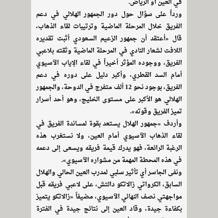
في العين أو الرياض.
ورداً على سؤال حول دور الجمهور الهلالي في دعم
الفريق خلال المرحلة الماضية وترتيبات لقاء الذهاب،
قال «أعتقد أن جمهور الزعيم السعودي أثبت تقديره
اللافت لشعار النادي في المرحلة الماضية وثقته بلاعبي
الفريق، ووجوده المؤثر أخيراً في لقاء الإياب الآسيوي
أمام السد القطري، وأكبر دليل على دوره في دعم
الفريق، بوجود نحو 12 ألف متفرج في الدوحة، والجمهور
الهلالي هو الأكبر على مستوى الخليج، وهو أحد أسرار
تميز الفريق وقوته».
وأردف «جمهور الهلال يستعد بقوة لمساندة الفريق في
لقاء الذهاب الآسيوي أمام العين، ولا نستغرب هذه
الرغبة الرائعة، فهو يدرك قيمة فريقه ويسعى إلى دعمه
في هذه المحطة المهمة من مشواره الآسيوي».
ونفى الجاسر أي تأثير سلبي لمدرب العين الحالي والهلال
السابق، الكرواتي زالاتكو دالتش، على لاعبي فريقه قبل
مواجهتي نصف النهائي الآسيوي، مضيفاً «زالاتكو يتميز
بكفاءة جيدة، وقاد العين إلى نتائج جيدة في الفترة