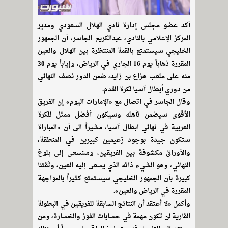
أكد عضو مجلس إدارة نادي الهلال السعودي ومدير
المركز الإعلامي بالنادي، عبدالكريم الجاسر، أن الجمهور
الخليجي سيستمتع بالقمة المنتظرة بين الهلال والعين
المقررة ذهاباً يوم 16 الجاري في الرياض، وإياباً يوم 30
منه على ملعب هزاع بن زايد، ضمن الدور نصف النهائي
من دوري أبطال آسيا لكرة القدم.
وقال الجاسر في اتصال مع «الإمارات اليوم» إن الفريق
الأقوى سيضمن تأهله وسيكون أفضل ممثل للكرة
العربية في نهائي ابطال آسيا، مشيراً الى أن «المباراة
ستكون جيدة بوجود زعيمين كبيرين في المنطقة،
والأوراق مكشوفة بين الفريقين، وسنسعى إلى بلوغ
النهائي، وهو الشيء ذاته الذي يسعى إليه العين، وثقتنا
كبيرة بأن الجمهور الخليجي سيستمتع كثيراً بالمواجهة
المقررة في الرياض والعين».
وأكمل «لا أعتقد أن النتائج السابقة للفريقين في البطولة
القارية لن تكون مهمة في حسابات الفوز والخسارة، ومن