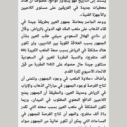
يستند إلى التاريخ فهو يتجاوز الواقع، خصوصاً أن هناك
معطيات جديدة في الفريقين على مستوى اللاعبين
والأجهزة الفنية».
ووعد الجاسر بمعاملة جمهور العين بطريقة جيدة في
لقاء الذهاب على ملعب الملك فهد الدولي بالرياض، وقال
إن «نادي الهلال السعودي سيلبي طلب العين بشأن
الجمهور بسبب العلاقة القوية بين الناديين، ولن تكون
هناك مشكلة في الرياض بسبب سعة الملعب الكبيرة (60
ألف متفرج)، والنسبة المقررة للعين في السعودية
ستكون جيدة حال حصوله على الـ8% المقررة من قبل
الاتحاد الآسيوي لكرة القدم.
وأضاف «حلاوة الملعب في وجود الجمهور، ونتمنى أن
تتاح الفرصة لوجود الجمهور في مباراتي الذهاب والإياب
في الرياض ومدينة العين، والحقيقة أن الجمهور يمنح
اللاعبين الدافع المعنوي المطلوب في الميدان، وربما
تكون المشكلة في ملعب العين بسبب سعته التي تقدر
بـ25 ألف متفرج، والمهم أن تتاح الفرصة للجمهور في
المساحات التي يمكن أن تكون خالية من الجمهور سواء