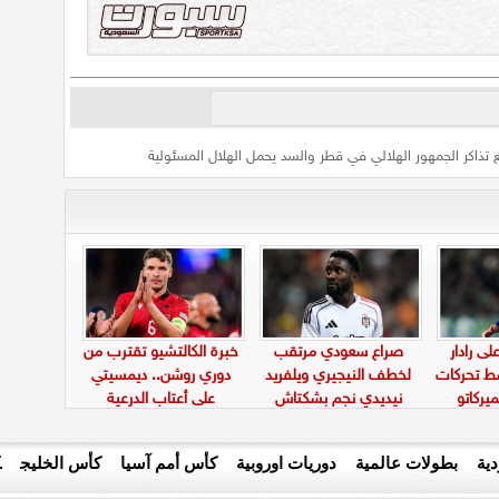
ذاكر الجمهور الهلالي في قطر والسد يحمل الهلال المسئولية
ى رادار
صراع سعودي مرتقب
خبرة الكالتشيو تقترب من
سط تحركات
لخطف النيجيري ويلفريد
دوري روشن.. ديمسيتي
يركاتو
نيديدي نجم بشكتاش
على أعتاب الدرعية
ية
بطولات عالمية
دوريات اوروبية
كأس أمم آسيا
كأس الخليج
ك