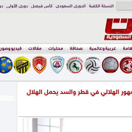
النسخة الكفية
الدوري السعودي
كأس فيصل
دوري الأولى
دو
دوري الناشئين
راسلنا
اعلن معنا
هامة
عربية وعالمية
صحافة
محليات
مقالات
فيديو وصور
هور الهلالي في قطر والسد يحمل الهلال