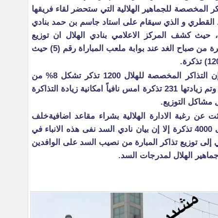
ر المخصصة للجماهير الهلالية التي ستحضر لقاء فريقها
لسد القطري و الذي سيقام على استاد جاسم بن حمد بنادي
 حيث كشف المركز الاعلامي بنادي الهلال ان توزيع
التذاكر سيبدأ في تمام الساعة العاشرة من صباح الغد عند بوابة ملعب المباراة رقم (5) حيث
واعلن نادي السد في بيان الحاقي إن التذاكر المخصصة للهلال 1200 تذكر تشكل 8% من
سعة الملعب حسب النسبة الاسيوية وتم زيادتها 231 تذكرة امس نافياً امكانية زيادة التذاكرة
 مشاكل التوزيع.
ثت عن رغبة الادارة الهلالية بشراء مقاعد اضافيةخلف
المرميين تقدر ليصل عدد التذاكر الى 4000 تذكرة إلا إن بيان نادي السد نفى هذه الانباء في
ي إلى توزيع تذاكر المبارة من نصيب السد على الوافدين
 جماهير الهلال لمدرجات السد.