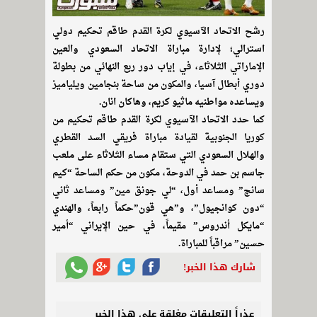
رشح الاتحاد الآسيوي لكرة القدم طاقم تحكيم دولي
استرالي؛ لإدارة مباراة الاتحاد السعودي والعين
الإماراتي الثلاثاء، في إياب دور ربع النهائي من بطولة
دوري أبطال آسيا، والمكون من ساحة بنجامين ويلياميز
ويساعده مواطنيه ماثيو كريم، وهاكان انان.
كما حدد الاتحاد الآسيوي لكرة القدم طاقم تحكيم من
كوريا الجنوبية لقيادة مباراة فريقي السد القطري
والهلال السعودي التي ستقام مساء الثلاثاء على ملعب
جاسم بن حمد في الدوحة، مكون من حكم الساحة “كيم
سانج” ومساعد أول، “لي جونق مين” ومساعد ثاني
“دون كوانجيول”، و”هي قون”حكماً رابعاً، والهندي
“مايكل أندروس” مقيماً، في حين الإيراني “أمير
حسين” مراقباً للمباراة.
شارك هذا الخبر!
عذراً التعليقات مغلقة على هذا الخبر