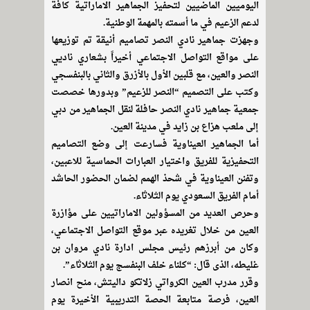
اليوميين الماضيين لتحفيز الجماهير الاماراتية كافة
لدعم الزعيم في ما أسمته بالمهمة الوطنية.
وجهزت جماهير نادي النصر تصاميم أنيقة تم توزيعها
على مواقع التواصل الاجتماعي أخيراً بشعاري ناديي
النصر والعين، مع قلبين الأول بالأزرق والثاني بالبنفسجي
وكتب على التصميم “النصر للزعيم” وبدورها خصصت
جمعية جماهير نادي النصر حافلة لنقل الجماهير من دبي
إلى ملعب هزاع بن زايد في مدينة العين.
أما الجماهير العيناوية فسارعت إلى وضع التصاميم
التحفيزية للفريق واختيار العبارات الحماسية للاعبين،
وتفنن العيناوية في شحذ الهمم لضمان الحضور الحاشد
أمام الفريق السعودي يوم الثلاثاء.
وحرص العديد من المسؤولين الاماراتيين على مؤازرة
العين من خلال تغريده عبر موقع التواصل الاجتماعي،
وكان من أبرزهم رئيس مجلس ادارة نادي مروان بن
غليطه، الذى قال: “كلناء خلف البنفسج يوم الثلاثاء”.
وقرر مدرب العين الكرواتي زلاتكو داليتش، منح انصار
العين، فرصة متابعة الحصة التدريبية الأخيرة يوم