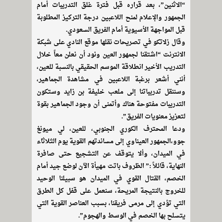
“الاثنين”، بعد قراره قبل فترة غلق التدريبات أمام
الجمهور والإعلام لمنح اللاعبين درجة التركيز المطلوبة
قبل المواجهة الأسيوية أمام الفريق السعودي.
وقال زلاتكو في تصريحات نقلها موقع النادي على شبكة
الانترنت “اشتقنا لجمهور العين ونود أن نعلن معاً خلال
التدريب الأخير انطلاقة الموسم الحقيقي بالنسبة للعين،
أنني أشعر برغبة اللاعبين في مشاهدة الجماهير،
وسننقل تدريباتنا إلى ملعب خليفة بن زايد وستكون
التدريبات مفتوحة هناك وأتمنى أن وجود الجماهير بقوة
لتعزيز معنويات الفريق”.
ودعا المحترف الكوري الجنوبي، للعين، لي ميونغ
جوو،الجمهور العيناوي إلى مساندتهم القوية يوم الثلاثاء
في الميدان، وألا يتوقف عن التشجيع حتى صافرة
النهاية، قائلاً :” الظروف باتت مهيأة الآن لوضع جيد أمام
الخصم، القتال القوي في الميدان هو سبيلنا الوحيد
للخروج بالنتيجة المريحة، سنعمل على قفل كل الطرق
التي تؤدي إلى مرمى فريقنا، بسبب العناصر القوية التي
يتسلح بها الخصم في الوسط والهجوم”.