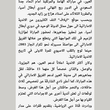
العين، في مباراته الهامة والمرتقبة أمام اتحاد جدة
السعودي في الدور ربع النهائي لدوري أبطال أسيا،
والمقررة الثلاثاء على استاد هزاع بن زايد الجديد.
وبحسب موقع “ايلاف” التف الكثيرون من الاندية
الاماراتية الى حول ممثل الدولة الوحيد في دوري أبطال
أسيا، عبر تحفيز جماهيرها، لحضور المباراة لمؤازرة
الزعيم في تلك المواجهة التي يتطلع من خلالها الفريق
الاماراتي الى مواصلة مسيرته نحو تكرار انجاز 2003،
حينما توج باللقب الاسيوي للمرة الاولى في تاريخ
الاندية الاماراتية.
وكان أكثر الاندية اعلاناً لدعم العين، هم الجزيرة،
والوصل، واللذان خصصاً كل منهما 15 حافلة، لنقل
جماهيرهم الى مدينة العين لدعم الفريق الاماراتي في
هذه المباراة، كما أعلن نادي الشارقة عن تخصيص ثلاث
حافلات، والنصر حافلتان من أجل هذا الغرض، وسط
توقعات أن تعلن أندية أخرى عن الاجراءات التي تعتزم
القيام بها من أجل هذا الغرض.
وبادرت قناة دبي الرياضية، بتقديم فقرات على مدار