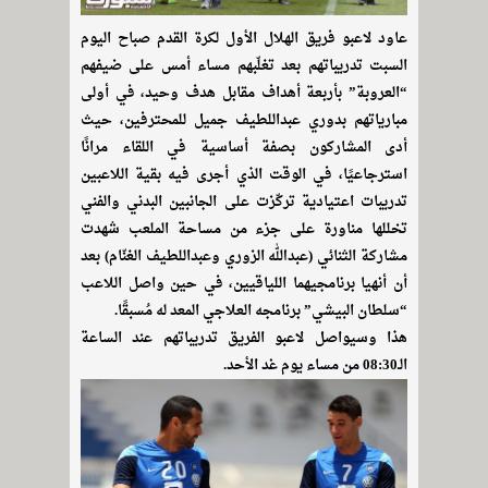
عاود لاعبو فريق الهلال الأول لكرة القدم صباح اليوم
السبت تدريباتهم بعد تغلّبهم مساء أمس على ضيفهم
“العروبة” بأربعة أهداف مقابل هدف وحيد، في أولى
مبارياتهم بدوري عبداللطيف جميل للمحترفين، حيث
أدى المشاركون بصفة أساسية في اللقاء مرانًا
استرجاعيًا، في الوقت الذي أجرى فيه بقية اللاعبين
تدريبات اعتيادية تركّزت على الجانبين البدني والفني
تخللها مناورة على جزء من مساحة الملعب شهدت
مشاركة الثنائي (عبدالله الزوري وعبداللطيف الغنّام) بعد
أن أنهيا برنامجيهما اللياقيين، في حين واصل اللاعب
“سلطان البيشي” برنامجه العلاجي المعد له مُسبقًا.
هذا وسيواصل لاعبو الفريق تدريباتهم عند الساعة
الـ08:30 من مساء يوم غد الأحد.