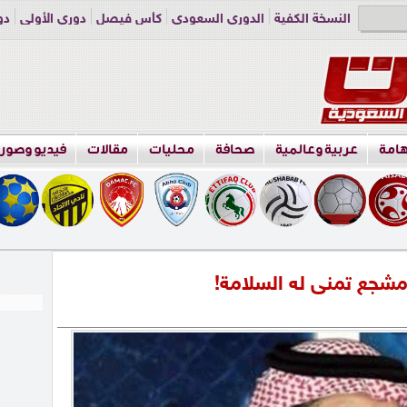
النسخة الكفية
الدوري السعودي
كأس فيصل
دوري الأولى
دو
دوري الناشئين
راسلنا
اعلن معنا
هامة
عربية وعالمية
صحافة
محليات
مقالات
فيديو وصور
شجع تمنى له السلامة!