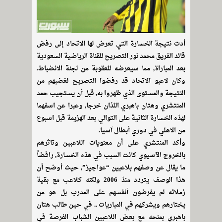
أدت نتيجة الخسارة التي تعرض لها الاتحاد إلى رفض
قائد الفريق محمد نور التصريح للقناة الرياضية السعودية
بعد المباراة, مما سيعرضه للعقوبة من لجنة الانضباط.
وكان لاعبو الاتحاد قد رفضوا التصريح لغضبهم من
النتيجة والمستوى الذي ظهروا به, قبل أن يستجيب حمد
المنتشري وهتان باهبري اللذان خرجا, وعبرا عن اسفهما
لهذه الخسارة الثانية على التوالي بعد الهزيمة قبل اسبوع
من الاهلي في دوري أبطال آسيا.
وأكد المنتشري على أن معنويات اللاعبين وتاثرهم
بالخروج الآسيوي كانت السبب في هذه الخسارة, رافضاً
ما يقال عن وصفهم بلاعبين “عواجيز”, حيث أوضح أن
هذا الوصف يتردد منذ 2006 ولكنه كلاعب مع بقية
زملائه لم يفرضون أنفسهم على المدرب بل هو من
يختارهم ويشركهم في المباريات .. في حين طالب هتان
باهبري بمنحه مع بعض اللاعبين الشباب الفرصة في