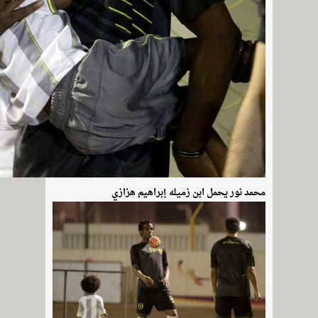
محمد نور يحمل ابن زميله إبراهيم هزازي