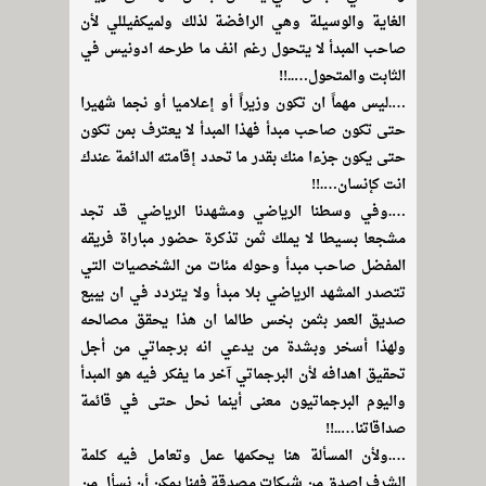
الغاية والوسيلة وهي الرافضة لذلك ولميكفيللي لأن
صاحب المبدأ لا يتحول رغم انف ما طرحه ادونيس في
الثابت والمتحول…..!!
….ليس مهماً ان تكون وزيراً أو إعلاميا أو نجما شهيرا
حتى تكون صاحب مبدأ فهذا المبدأ لا يعترف بمن تكون
حتى يكون جزءا منك بقدر ما تحدد إقامته الدائمة عندك
انت كإنسان….!!
….وفي وسطنا الرياضي ومشهدنا الرياضي قد تجد
مشجعا بسيطا لا يملك ثمن تذكرة حضور مباراة فريقه
المفضل صاحب مبدأ وحوله مئات من الشخصيات التي
تتصدر المشهد الرياضي بلا مبدأ ولا يتردد في ان يبيع
صديق العمر بثمن بخس طالما ان هذا يحقق مصالحه
ولهذا أسخر وبشدة من يدعي انه برجماتي من أجل
تحقيق اهدافه لأن البرجماتي آخر ما يفكر فيه هو المبدأ
واليوم البرجماتيون معنى أينما نحل حتى في قائمة
صداقاتنا…..!!
….ولأن المسألة هنا يحكمها عمل وتعامل فيه كلمة
الشرف اصدق من شيكات مصدقة فهنا يمكن أن نسأل من