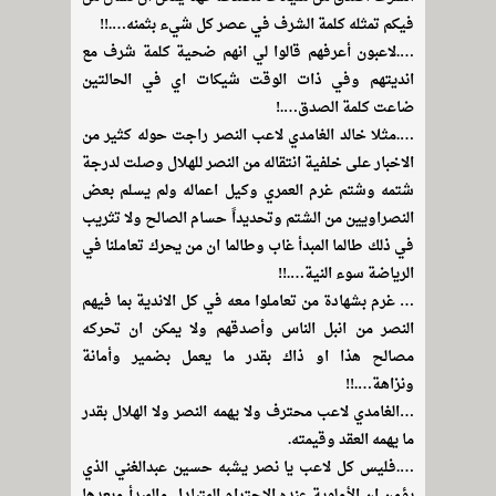
فيكم تمثله كلمة الشرف في عصر كل شيء بثمنه….!!
….لاعبون أعرفهم قالوا لي انهم ضحية كلمة شرف مع
انديتهم وفي ذات الوقت شيكات اي في الحالتين
ضاعت كلمة الصدق….!
….مثلا خالد الغامدي لاعب النصر راجت حوله كثير من
الاخبار على خلفية انتقاله من النصر للهلال وصلت لدرجة
شتمه وشتم غرم العمري وكيل اعماله ولم يسلم بعض
النصراويين من الشتم وتحديداً حسام الصالح ولا تثريب
في ذلك طالما المبدأ غاب وطالما ان من يحرك تعاملنا في
الرياضة سوء النية….!!
… غرم بشهادة من تعاملوا معه في كل الاندية بما فيهم
النصر من انبل الناس وأصدقهم ولا يمكن ان تحركه
مصالح هذا او ذاك بقدر ما يعمل بضمير وأمانة
ونزاهة….!!
…الغامدي لاعب محترف ولا يهمه النصر ولا الهلال بقدر
ما يهمه العقد وقيمته.
….فليس كل لاعب يا نصر يشبه حسين عبدالغني الذي
يؤمن ان الأولوية عنده الاحترام المتبادل والمبدأ وبعدها