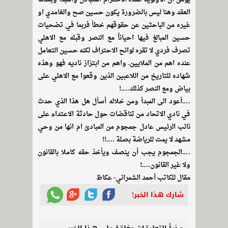
العقد وهنا ليس بالضرورة يكون حسين صح والغامدي او
غيره من الباحثين عن حقوقهم خطأ فربما في تضحيات
حسين المبالغ فيها احياناً مع النصر وقبله مع الاهلي
تصرف فردي لا تقره لوائح الاحتراف لكنه حسين التعامل
عنده اهم من الملايين. واهم من ابتزاز ناديه فهو وهذه
شهاده للتاريخ من اللاعبين الذين وقعوا مع الاهلي على
بياض ومع النصر كذلك….!
….أعود الى المبدأ ومن خلاله أسأل هل هذا الذي حدث
في نادي الاتحاد من تناقضات حول حادثة الاعتداء على
نائب الرئيس عادل جمجوم من المبادئ ام انها من وحي
مشهد لا يمت للرياضة بصلة ….!!
….الجمجوم يجب أن ينصف ويأخذ حقه كاملا بالقانون
ولا غير القانون….!
مقال للكاتب أحمد الشمراني- عكاظ
شارك هذا الخبر!