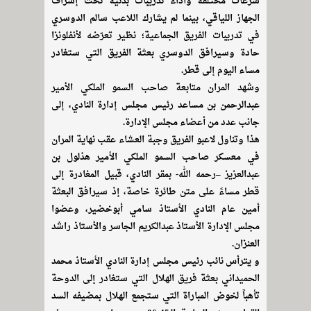
سرعات مختلفة وأداء تدريبات بدنية تحت إشراف
الجهاز اللياقي، بينما لم يشارك اللاعب سالم الدوسري
في تدريبات الفريق الجماعية؛ نظير تعرّضه لأنفلونزا
حادة وسيرافق الدوسري بعثة الفريق التي ستغادر
مساء اليوم إلى قطر.
وشهد المران متابعة صاحب السمو الملكي الأمير
عبدالرحمن بن مساعد رئيس مجلس إدارة النادي، إلى
جانب عدد من أعضاء مجلس الإدارة.
هذا وتناول لاعبو الفريق وجبة العشاء عقب نهاية المران
في معسكر صاحب السمو الملكي الأمير هذلول بن
عبدالعزيز –رحمه الله- بمقر النادي، قبيل المغادرة إلى
قطر مساءً على متن طائرة خاصة، إذ سيرافق البعثة
أمين عام النادي الأستاذ سامي أبوخضير، وعضوا
مجلس الإدارة الأستاذ عبدالكريم الجاسر والأستاذ راشد
العنزان.
و يترأس نائب رئيس مجلس إدارة النادي الأستاذ محمد
الحميداني بعثة فريق الهلال التي ستغادر إلى الدوحة
تأهباً لخوض المباراة التي ستجمع الهلال بمضيفه السد