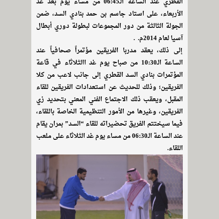
القطري عند الساعة الـ06:45 من مساء يوم بعد غد
الأربعاء، على استاد جاسم بن حمد بنادي السد، ضمن
الجولة الثالثة من دور المجموعات لبطولة دوري أبطال
آسيا لعام 2014م. .
إلى ذلك، يعقد مدربا الفريقين مؤتمراً صحافياً عند
الساعة الـ10:30 من صباح يوم غد االثلاثاء في قاعة
المؤتمرات بنادي السد القطري إلى جانب لاعب من كلا
الفريقين؛ وذلك للحديث عن استعدادات الفريقين للقاء
المقبل، ويعقب ذلك الاجتماع الفني المعني بتحديد زي
الفريقين، وغيرها من الأمور التنظيمية الخاصة باللقاء،
فيما سيختتم الفريق تحضيراته للقاء “السد” بمران يقام
عند الساعة الـ06:30 من مساء يوم غد الثلاثاء على ملعب
اللقاء.