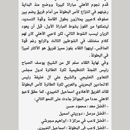
قدم نجوم الأهلي مباراة كبيرة ووضح منذ البداية
رغبتهم في انتزاع كأس البطولة من أمام فريق يضم بين
صفوفه لاعبين يمتازون بطول القامة وقوة التسديد،
ليتمكنوا من الفوز بشوط المباراة الأول، قبل أن يعود
الريان ليسب الشوط الثاني، لكن لاعبي الأهلي كان لهم
كلام مختلف في الشوطين الثالث والرابع رغم قوة
المنافس، لينهوا اللقاء بفوز مميز لفريق هو الأكثر تميزا
في البطولة .
وفي نهاية اللقاء سلم كل من الشيخ يوسف الصباح
رئيس اللجنة التنظيمية لكرة الطائرة لدول مجلس
التعاون الخليجي والشيخ علي ال خليفة رئيس
الاتحادين البحريني والعربي لكرة الطائرة كأس البطولة
لقائد الفريق الأهلاوي اسماعيل الخيبري، كما حقق لاعبو
الاهلي عددا من الجوائز جاءت على النحو التالي:
– افضل معد : محمود حسن
– افضل مرسل : دوريتي اسميل
– افضل لاعب في مركز 3 : ابراهيم مجرشي
– افضل لاعب في البطولة : اسماعيل الخيبري.