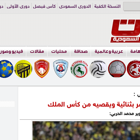
النسخة الكفية
الدوري السعودي
كأس فيصل
دوري الأولى
دو
دوري الناشئين
راسلنا
اعلن معنا
هامة
عربية وعالمية
صحافة
محليات
مقالات
فيديو وصور
ي :
صر بثنائية ويقصيه من كأس الملك
ر محمد الحربي: