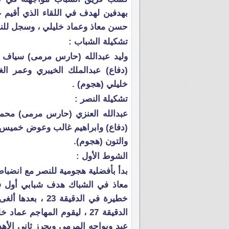
بهدفين لهدف في اللقاء الذي أقيم 
حسن معاذ وعماد خليلي ، وسجل للن
تشكيلة الشباب :
وليد عبدالله (حارس مرمى) سياف 
(دفاع) عبدالملك الخيبري وعمر ا
خليلي (هجوم) .
تشكيلة النصر :
عبدالله العنزي (حارس مرمى) محم
(دفاع) وابراهيم غالب وعوض خميس 
والتون (هجوم).
الشوط الأول :
بدأ بأفضلية هجومية للنصر مع انضب
خطيرة في الدقيقة
الدقيقة 27 ، ليقوم المهاجم