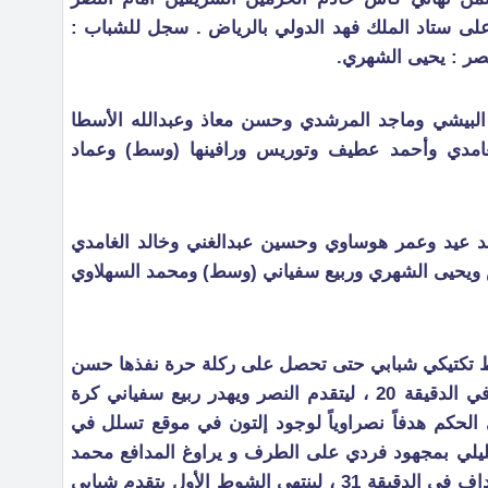
على ستاد الملك فهد الدولي بالرياض . سجل للشباب :
صر : يحيى الشهري.
البيشي وماجد المرشدي وحسن معاذ وعبدالله الأسطا
لغامدي وأحمد عطيف وتوريس ورافينها (وسط) وعماد
د عيد وعمر هوساوي وحسين عبدالغني وخالد الغامدي
ويحيى الشهري وربيع سفياني (وسط) ومحمد السهلاوي
اط تكتيكي شبابي حتى تحصل على ركلة حرة نفذها حسن
معاذ في الشباك هدف شبابي أول في الدقيقة 20 ، ليتقدم النصر ويهدر ربيع سفياني كرة
 23 ، بعدها ألغى الحكم هدفاً نصراوياً لوجود إلتون في موقع تسلل في
 عماد خليلي بمجهود فردي على الطرف و يراوغ المدافع محمد
عيد ويواجه المرمى ويحرز ثاني الأهداف في الدقيقة 31 ، لينتهي الشوط الأول بتقدم شبابي