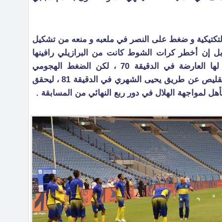
لتكتيكية و ضغط على النصر في ملعبه و منعه من تشكيل
 إن أخطر كرات الشوط كانت من البرازيلي رافينها
الذي اطلق تسديدة جميلة تصدت لها العارضة في الدقيقة 70 ، لكن الضغط الهجومي
النصراوي بعد ذلك اثمر عن هدف التقليص عن طريق يحيى الشهري في الدقيقة 81 ، ليحقق
هل لمواجهة الهلال في دور ربع النهائي من المسابقة .