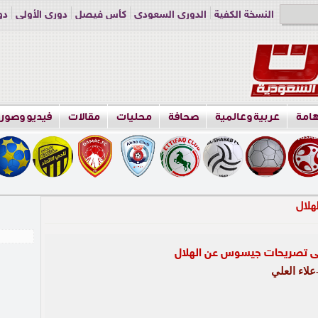
النسخة الكفية
الدوري السعودي
كأس فيصل
دوري الأولى
دو
دوري الناشئين
راسلنا
اعلن معنا
هامة
عربية وعالمية
صحافة
محليات
مقالات
فيديو وصور
لى تصريحات جيسوس عن الهلال
لاء العلي