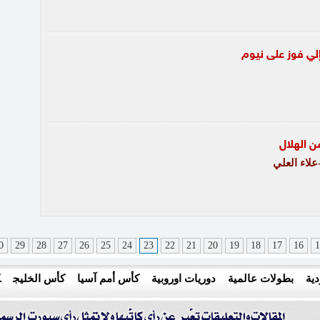
إلي فوز على نيوم
ن الهلال
لاء العلي
0
29
28
27
26
25
24
23
22
21
20
19
18
17
16
1
ية
بطولات عالمية
دوريات اوروبية
كأس أمم آسيا
كأس الخليج
ك