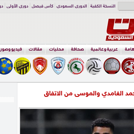
النسخة الكفية
الدوري السعودي
كأس فيصل
دوري الأولى
دو
دوري الناشئين
راسلنا
اعلن معنا
هامة
عربية وعالمية
صحافة
محليات
مقالات
فيديو وصور
حمد الغامدي والموسى من الاتفاق