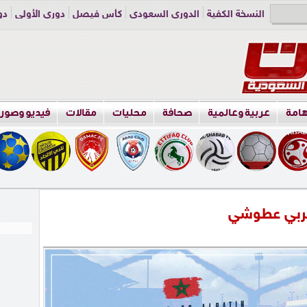
النسخة الكفية
الدوري السعودي
كأس فيصل
دوري الأولى
دو
دوري الناشئين
راسلنا
اعلن معنا
هامة
عربية وعالمية
صحافة
محليات
مقالات
فيديو وصور
غربي عطوشي