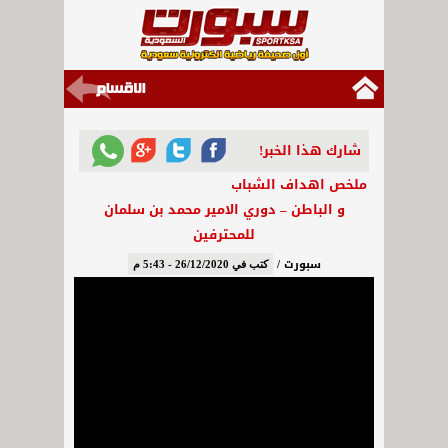
شارك هذا الخبر!
ملخص اهداف الشباب
و الباطن – دوري الامير محمد بن سلمان
للمحترفين
سبورت /
كتب في 26/12/2020 - 5:43 م