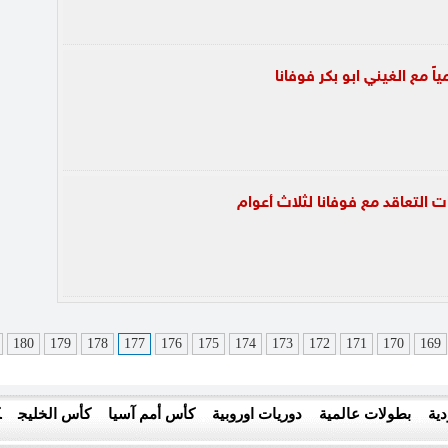
اً مع الغيني ابو بكر فوفانا
ات التعاقد مع فوفانا لثلاث أعوام
180
179
178
177
176
175
174
173
172
171
170
169
ية
بطولات عالمية
دوريات اوروبية
كأس أمم آسيا
كأس الخليج
ك