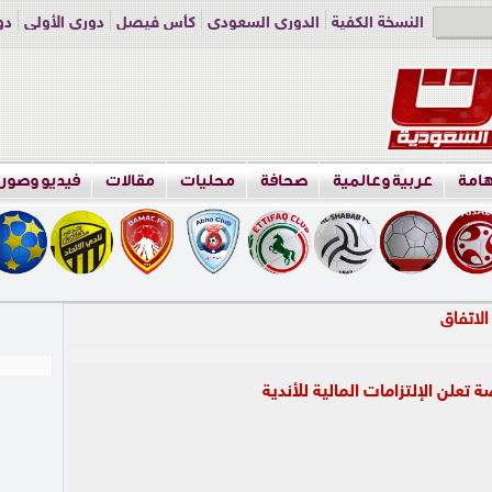
النسخة الكفية
الدوري السعودي
كأس فيصل
دوري الأولى
دو
دوري الناشئين
راسلنا
اعلن معنا
هامة
عربية وعالمية
صحافة
محليات
مقالات
فيديو وصور
ة تعلن الإلتزامات المالية للأندية