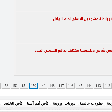
كر رابطة مشجعين الاتفاق امام الهلال
نافس شرس وطموحنا مختلف بدافع اللاعبين الجدد
153
152
151
150
149
148
147
146
145
144
143
142
ية
بطولات عالمية
دوريات اوروبية
كأس أمم آسيا
كأس الخليج
ك