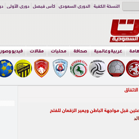
النسخة الكفية
الدوري السعودي
كأس فيصل
دوري الأولى
دو
دوري الناشئين
راسلنا
اعلن معنا
هامة
عربية وعالمية
صحافة
محليات
مقالات
فيديو وصور
عتين قبل مواجهة الباطن ويعير الزقعان للفتح
لد