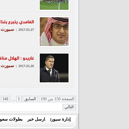
الغامدي يتبرع بتذا
سبورت
|
2017.01.27
غاريدو : الهلال م
سبورت
|
2017.01.26
الصفحة 150 من 190
السابق
1
141
...
التالي
إدارة سبورت
ارسل خبر
بطولات سعود