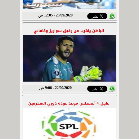
23/09/2020 - 12:05 ص
الباطن يقترب من رفيق سواريز وكافاني
22/09/2020 - 9:06 ص
عاجل..4 أغسطس موعد عودة دوري المحترفين