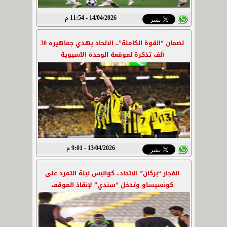
14/04/2026 - 11:54 م
لضمان “القوة الكاملة”.. الاتحاد يهدي جماهيره 30
ألف تذكرة لموقعة الوحدة الآسيوية
13/04/2026 - 9:01 م
انفجار “بركان” الاتحاد.. كواليس ليلة التمرد على
كونسيساو وتدخل “سندي” لإنقاذ الموقف