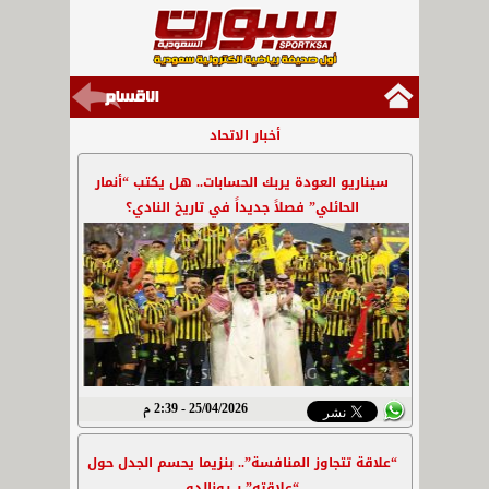
أخبار الاتحاد
سيناريو العودة يربك الحسابات.. هل يكتب “أنمار
الحائلي” فصلاً جديداً في تاريخ النادي؟
25/04/2026 - 2:39 م
“علاقة تتجاوز المنافسة”.. بنزيما يحسم الجدل حول
“علاقته” بـ رونالدو