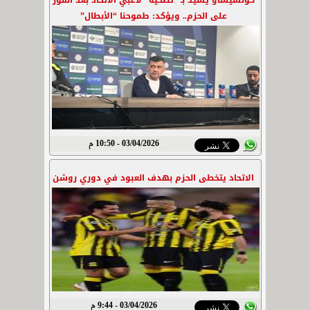
كونسيساو يشيد بـ “تضحية” لاعبي الاتحاد بعد الفوز
على الحزم.. ويؤكد: طموحنا “الأبطال”
03/04/2026 - 10:50 م
الاتحاد يتخطى الحزم بهدف العبود في دوري روشن
03/04/2026 - 9:44 م