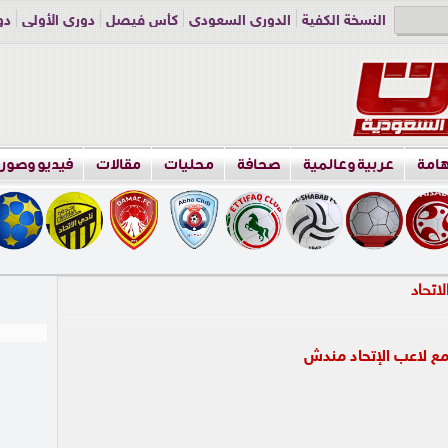
النسخة الكفية
الدوري السعودي
كأس فيصل
دوري الأولى
دو
دوري الناشئين
راسلنا
اعلن معنا
هامة
عربية وعالمية
صحافة
محليات
مقالات
فيديو وصور
ع لاعب الإتحاد مندش