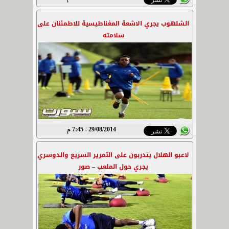
الشلهوب يجري الاشعة المغناطيسية للاطمئنان على
سلامته
29/08/2014 - 7:45 م
لاعبو الهلال يتدربون على التمرير السريع والدوسري
يجري حول الملعب – صور