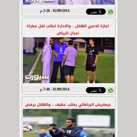
02/09/2014 - 2:20 م
اجازة للاعبي الهلال .. والادارة تطلب نقل مباراة
نجران للرياض
01/09/2014 - 7:40 م
جيماريش البرتغالي يطلب عطيف .. والهلال يرفض