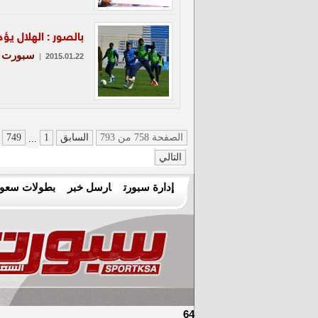
بالصور : الهلال يؤ
سبورت
|
2015.01.22
الصفحة 758 من 793
السابق
1
749
...
التالي
إدارة سبورت
ارسل خبر
بطولات سعود
64