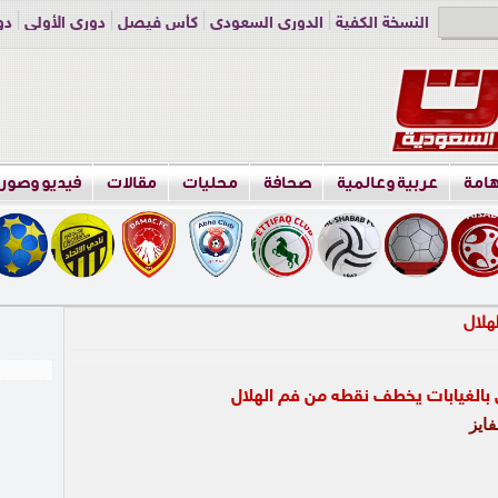
النسخة الكفية
الدوري السعودي
كأس فيصل
دوري الأولى
دو
دوري الناشئين
راسلنا
اعلن معنا
هامة
عربية وعالمية
صحافة
محليات
مقالات
فيديو وصور
ي بالغيابات يخطف نقطه من فم الهلال
ايز