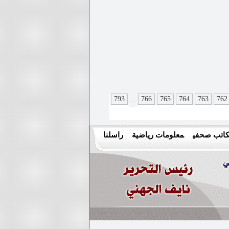
793
766
765
764
763
762
...
اتب صحفي
معلومات رياضية
راسلنا