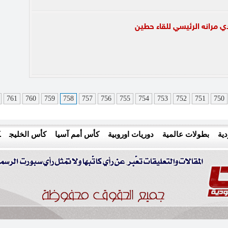
دي مرانه الرئيسي للقاء حطين
761
760
759
758
757
756
755
754
753
752
751
750
ية
بطولات عالمية
دوريات اوروبية
كأس أمم آسيا
كأس الخليج
ك