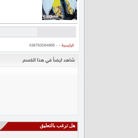
الرئيسية
- - 438763584866
شاهد ايضاً في هذا القسم
هل ترغب بالتعليق