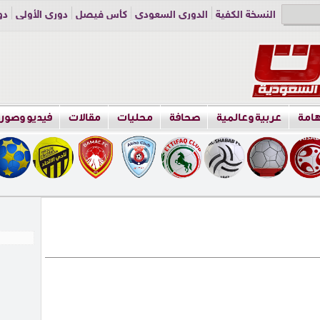
النسخة الكفية
الدوري السعودي
كأس فيصل
دوري الأولى
دو
دوري الناشئين
راسلنا
اعلن معنا
هامة
عربية وعالمية
صحافة
محليات
مقالات
فيديو وصور