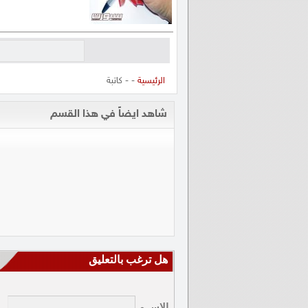
الرئيسية
- - كاتبة
شاهد ايضاً في هذا القسم
هل ترغب بالتعليق
الإســم