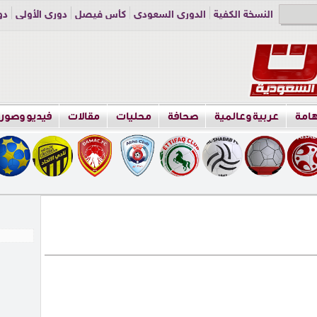
النسخة الكفية
الدوري السعودي
كأس فيصل
دوري الأولى
دو
دوري الناشئين
راسلنا
اعلن معنا
هامة
عربية وعالمية
صحافة
محليات
مقالات
فيديو وصور